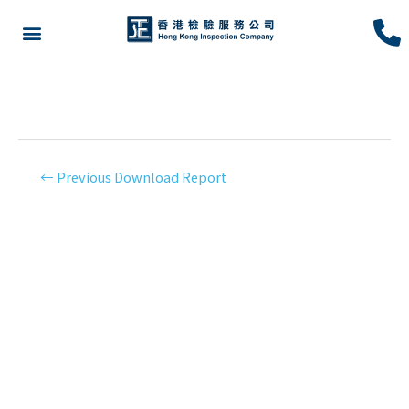
HKIC 公正性申明
←
Previous Download Report