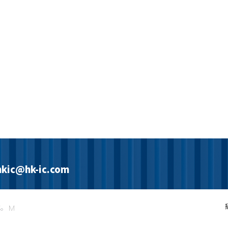
hkic@hk-ic.com
载。