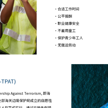
・合适工作时间
・公平报酬
・职业健康安全
・不雇用童工
・保护青少年工人
・无强迫劳动
TPAT)
ship Against Terrorism, 即海
全部海关边境保护局成立的自愿性
02 年 4 月正式实行。通过监管条例措